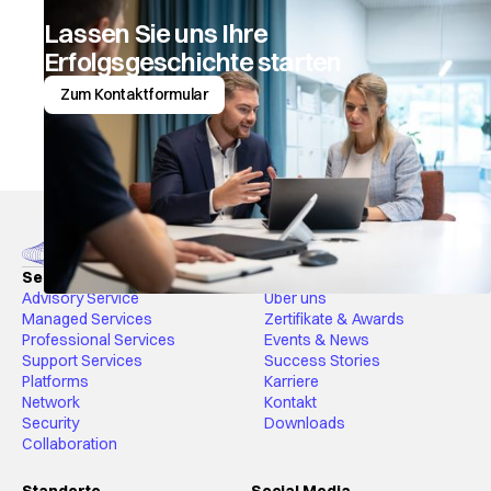
Lassen Sie uns Ihre
Erfolgsgeschichte starten
Zum Kontaktformular
Services & Solutions
Netcloud
Advisory Service
Über uns
Managed Services
Zertifikate & Awards
Professional Services
Events & News
Support Services
Success Stories
Platforms
Karriere
Network
Kontakt
Security
Downloads
Collaboration
Standorte
Social Media