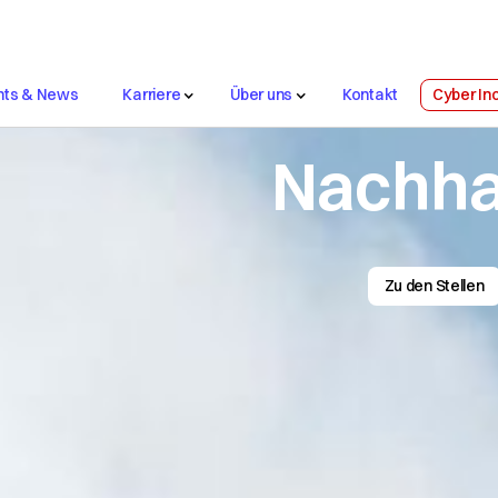
nts & News
Karriere
Über uns
Kontakt
Cyber In
Support
 Awards
Nachhaltigkeit
Platforms
Network
Security
Col
Solutions
Services
Nachhal
Zu den Stellen