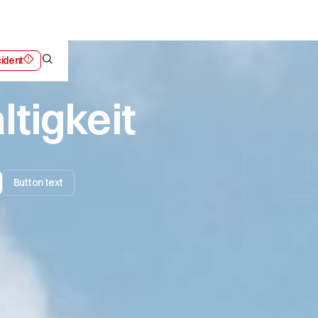
cident
laboration
tigkeit
Button text