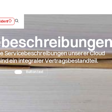
cident
laboration
ebeschreibunge
 die Servicebeschreibungen unserer Cloud
sind ein integraler Vertragsbestandteil.
Button text