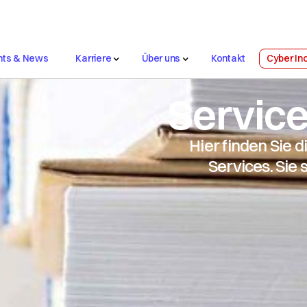
nts & News
Karriere
Über uns
Kontakt
Cyber In
Support
 Awards
Nachhaltigkeit
Platforms
Network
Security
Col
Solutions
Services
Servic
Hier finden Sie
Services. Sie 