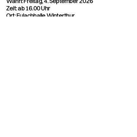
Wann: Freitag, 4. September 2026
Zeit: ab 16.00 Uhr
Ort: Eulachhalle Winterthur
Der Anlass ist aktuell ausgebucht. Du kannst dich
aber weiterhin anmelden und dich auf die
Warteliste setzen lassen. Sollten Plätze frei
werden, setzen wir dich auf die Teilnehmerliste
und werden dich sofort informieren.
Agenda
16.00-18.00 Uhr: Apéro
18.00-19.15 Uhr: Showact mit Kaya Yanar und den
Blackouts
19.15-21.30 Uhr: Dinner und weltmeisterliche
Dessertüberraschung
21.30-02.00 Uhr: Barbetrieb und Party