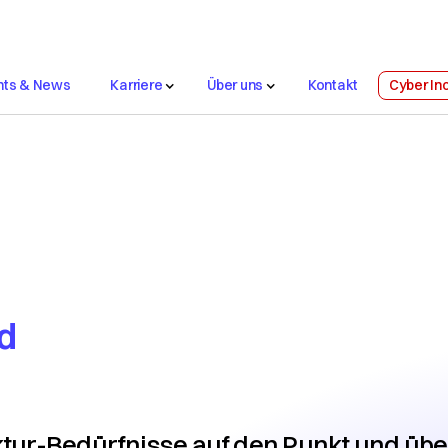
nts & News
Karriere
Über uns
Kontakt
Cyber In
Support
 Awards
Nachhaltigkeit
Platforms
Network
Security
Col
Solutions
Services
d
ktur-Bedürfnisse auf den Punkt und über