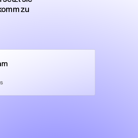
 komm zu
am
es