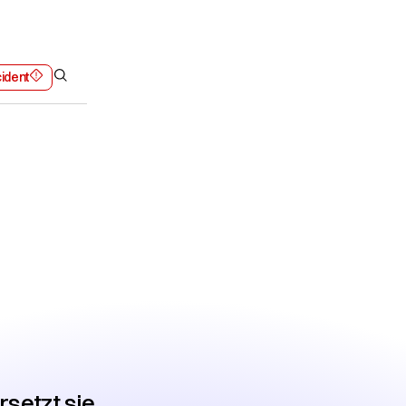
cident
laboration
setzt sie