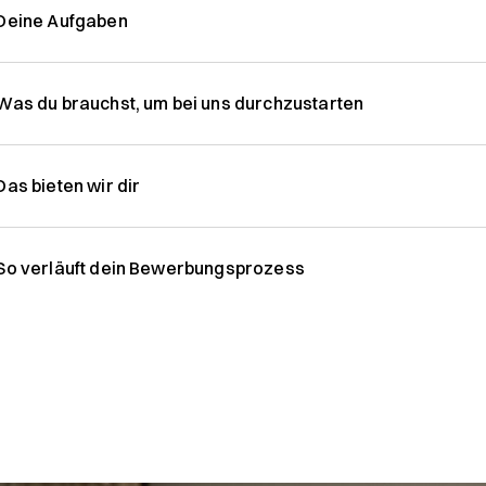
Deine Aufgaben
Was du brauchst, um bei uns durchzustarten
Das bieten wir dir
So verläuft dein Bewerbungsprozess
Bewerbung einreichen: Schick uns dein Bewerbung
Erstgespräch: Du lernst deinen zukünftigen Vorge
Fachlicher Austausch: Im technischen Interview u
gemeinsam, ob es passt.
Angebot Vertrag: Wenn alles stimmt, bekommst d