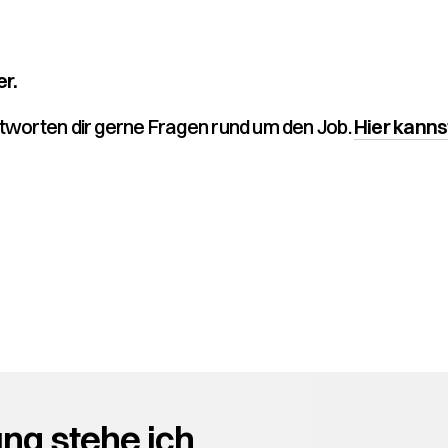
r.
worten dir gerne Fragen rund um den Job.
Hier kanns
ng stehe ich