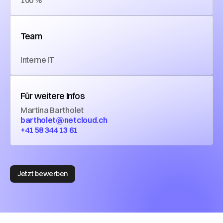
100 %
Team
Interne IT
Für weitere Infos
Martina Bartholet
bartholet@netcloud.ch
+41 58 344 13 61
Jetzt bewerben