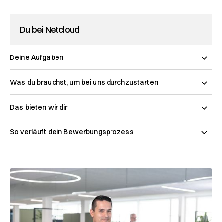
Du bei Netcloud
Deine Aufgaben
Was du brauchst, um bei uns durchzustarten
Das bieten wir dir
So verläuft dein Bewerbungsprozess
Haben wir Dein Interesse geweckt? Dann erwarten
wir gerne Deine Bewerbung! Bitte reiche die
folgenden Unterlagen per E-Mail (PDF) ein:
Bewerbungsschreiben
Lebenslauf mit Passfoto
Zeugniskopien der letzten beiden Schuljahre