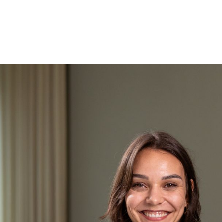
Bewerbung einreichen: Schick uns dein Bewerbung
Erstgespräch: Du lernst deinen zukünftigen Vorge
Fachlicher Austausch: Im technischen Interview u
gemeinsam, ob es passt.
Angebot Vertrag: Wenn alles stimmt, bekommst d
Je nach Rolle und Team können einzelne Schritte leicht 
informieren dich immer transparent, was als Nächstes