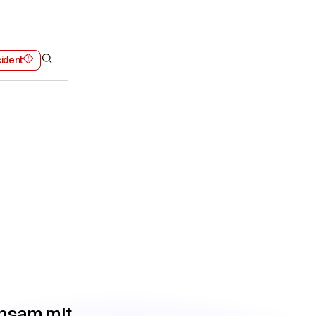
cident
laboration
insam mit