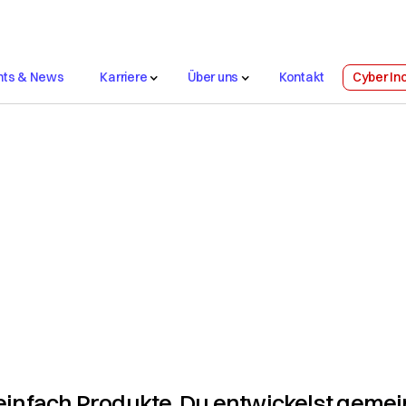
nts & News
Karriere
Über uns
Kontakt
Cyber In
Support
 Awards
Nachhaltigkeit
Platforms
Network
Security
Col
Solutions
Services
 einfach Produkte. Du entwickelst geme