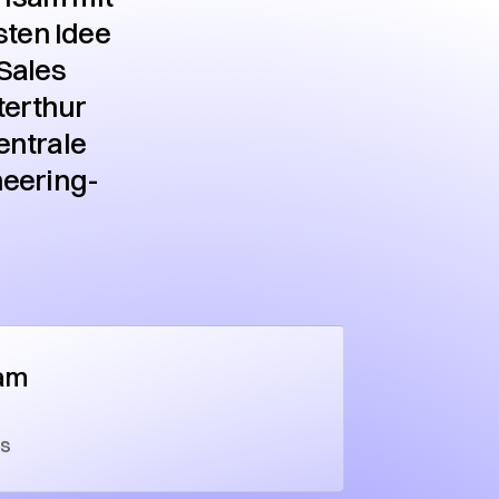
sten Idee
Sales
terthur
entrale
neering-
am
es