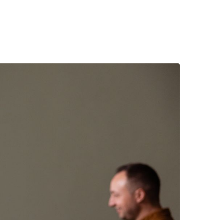
sdossier.
setzten und HR kennen.
nd in der Teamrunde schauen wir
u unser Vertragsangebot.
variieren – aber keine Sorge: Wir
 passiert.