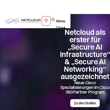
Menu
Close
Netcloud als
erster für
„Secure AI
Infrastructure
& „Secure AI
Networking“
ausgezeichnet
Neue Cisco
Spezialisierungen im Cisco
360 Partner Program
Zu den Stellen