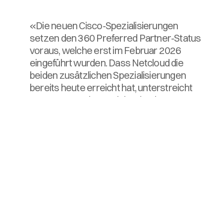
«Die neuen Cisco‑Spezialisierungen
setzen den 360 Preferred Partner‑Status
voraus, welche erst im Februar 2026
eingeführt wurden. Dass Netcloud die
beiden zusätzlichen Spezialisierungen
bereits heute erreicht hat, unterstreicht
unsere Expertise, welche durch unseren
Weltmeistertitel in "Cloud & AI
Infrastructure" bestätigt wurde.»
Ziel ist es, Kunden eine sichere, hochperformante und
nachhaltige KI‑Plattformbereitzustellen, eine
Zertifizierung, die das Netcloud‑Team dank
gebündeltem Fachwissen und ausgewiesenen
Expertinnen und Experten gemeinsam erfolgreich
erreicht hat.