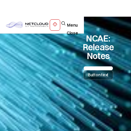
Menu
Close
NCAE:
Release
Notes
Button text