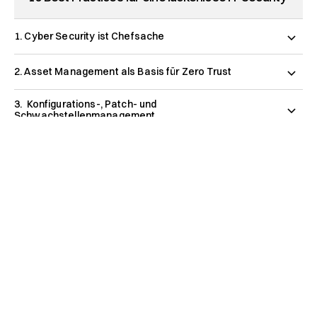
1. Cyber Security ist Chefsache
2. Asset Management als Basis für Zero Trust
3. Konfigurations-, Patch- und
Schwachstellenmanagement
4. Unzerstörbares Backup
5. Multifaktor-Authentisierung (MFA) / Passwordless
6. Umfassende Endpoint Protection statt punktuelles
Antivirus
7. Sichere Verzeichnisdienste (Active Directory undEntra-
ID)
8. Notfallplan